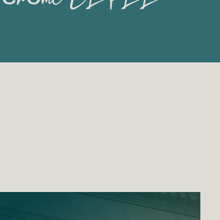
érôme LEPEE