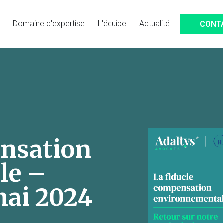
Domaine d'expertise
L'équipe
Actualité
CONT
ensation
le –
mai 2024